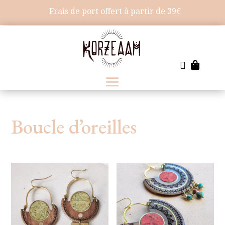
Frais de port offert à partir de 39€


Boucle d’oreilles