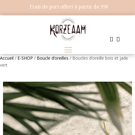
Frais de port offert à partir de 39€


Accueil
/
E-SHOP
/
Boucle d’oreilles
/ Boucles d’oreille bois et jade
vert