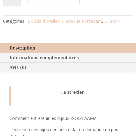
Boucles
d'oreille
bois
Catégories :
Boucle d’oreilles
,
Classique Korzeaam
,
E-SHOP
et
jade
vert
Description
Informations complémentaires
Avis (0)
Entretien
Comment entretenir les bijoux KORZEAAM?
L’entretien des bijoux en bois et laiton demande un peu