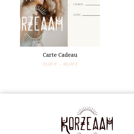
Carte Cadeau
Plage
20,00
€
–
80,00
€
de
prix :
20,00 €
à
80,00 €