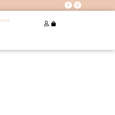
DEAUX

