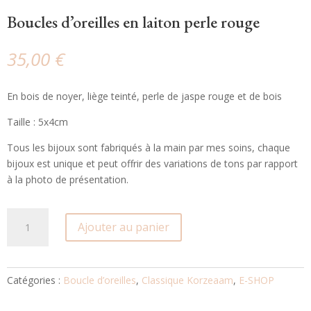
Boucles d’oreilles en laiton perle rouge
35,00
€
En bois de noyer, liège teinté, perle de jaspe rouge et de bois
Taille : 5x4cm
Tous les bijoux sont fabriqués à la main par mes soins, chaque
bijoux est unique et peut offrir des variations de tons par rapport
à la photo de présentation.
quantité
Ajouter au panier
de
Boucles
d'oreilles
en
Catégories :
Boucle d’oreilles
,
Classique Korzeaam
,
E-SHOP
laiton