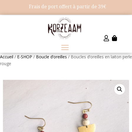
Frais de port offert à partir de 39€


Accueil
/
E-SHOP
/
Boucle d’oreilles
/ Boucles d’oreilles en laiton perle
rouge