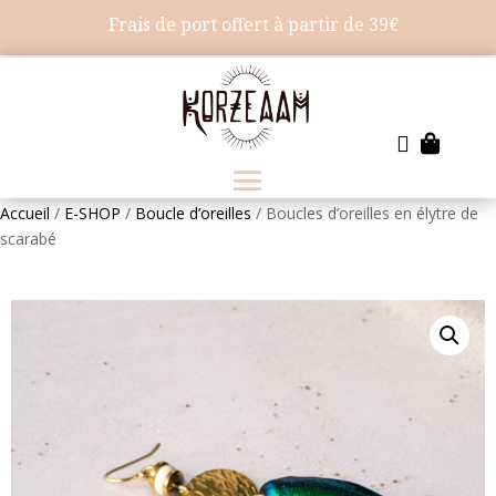
Frais de port offert à partir de 39€


Accueil
/
E-SHOP
/
Boucle d’oreilles
/ Boucles d’oreilles en élytre de
scarabé