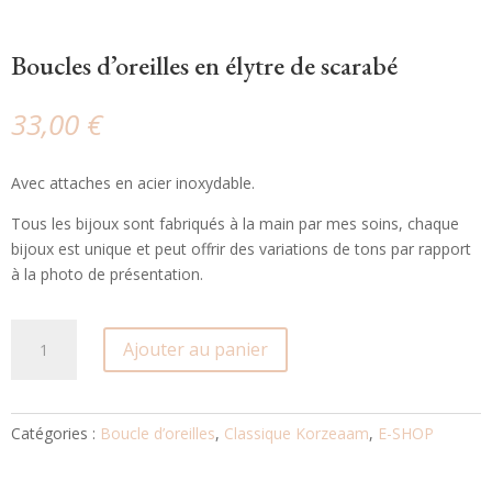
Boucles d’oreilles en élytre de scarabé
33,00
€
Avec attaches en acier inoxydable.
Tous les bijoux sont fabriqués à la main par mes soins, chaque
bijoux est unique et peut offrir des variations de tons par rapport
à la photo de présentation.
quantité
Ajouter au panier
de
Boucles
d'oreilles
en
Catégories :
Boucle d’oreilles
,
Classique Korzeaam
,
E-SHOP
élytre
de