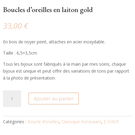
Boucles d’oreilles en laiton gold
33,00
€
En bois de noyer peint, attaches en acier inoxydable.
Taille : 6,5×3,5cm
Tous les bijoux sont fabriqués à la main par mes soins, chaque
bijoux est unique et peut offrir des variations de tons par rapport
à la photo de présentation.
quantité
Ajouter au panier
de
Boucles
d'oreilles
en
Catégories :
Boucle d’oreilles
,
Classique Korzeaam
,
E-SHOP
laiton