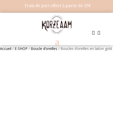
Frais de port offert à partir de 39€


Accueil
/
E-SHOP
/
Boucle d’oreilles
/ Boucles d’oreilles en laiton gold