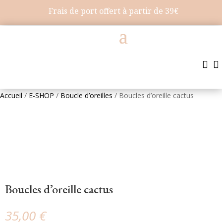
Frais de port offert à partir de 39€


Accueil
/
E-SHOP
/
Boucle d’oreilles
/ Boucles d’oreille cactus
Boucles d’oreille cactus
35,00
€