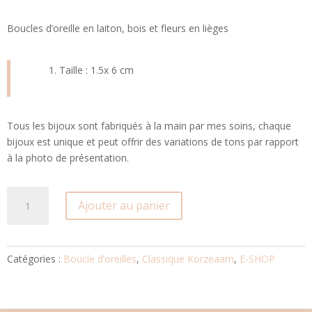
Boucles d’oreille en laiton, bois et fleurs en lièges
Taille : 1.5x 6 cm
Tous les bijoux sont fabriqués à la main par mes soins, chaque
bijoux est unique et peut offrir des variations de tons par rapport
à la photo de présentation.
quantité
Ajouter au panier
de
Boucles
d'oreille
cactus
Catégories :
Boucle d’oreilles
,
Classique Korzeaam
,
E-SHOP